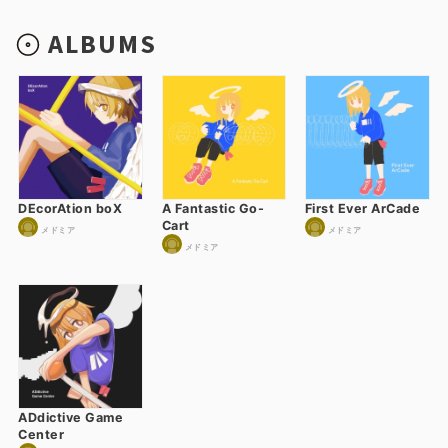
ALBUMS
DEcorAtion boX
A Fantastic Go-
First Ever ArCade
Cart
メドミア
メドミア
メドミア
ADdictive Game
Center