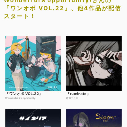
Wonderful★opportunity!さんの
「ワンオポ VOL.22」、他4作品が配信
スタート！
『ワンオポ VOL.22』
『ruminate』
Wonderful★opportunity!
藍宮ことの