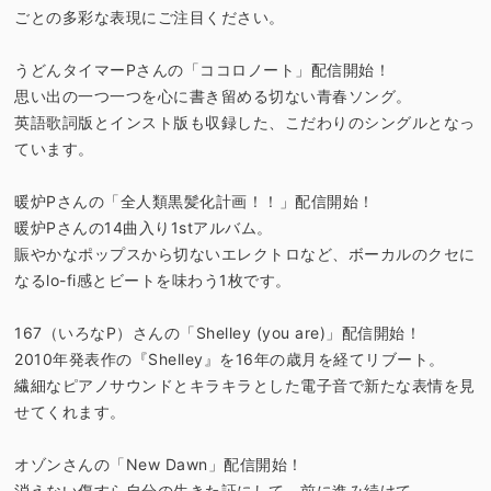
ごとの多彩な表現にご注目ください。
うどんタイマーPさんの「ココロノート」配信開始！
思い出の一つ一つを心に書き留める切ない青春ソング。
英語歌詞版とインスト版も収録した、こだわりのシングルとなっ
ています。
暖炉Pさんの「全人類黒髪化計画！！」配信開始！
暖炉Pさんの14曲入り1stアルバム。
賑やかなポップスから切ないエレクトロなど、ボーカルのクセに
なるlo-fi感とビートを味わう1枚です。
167（いろなP）さんの「Shelley (you are)」配信開始！
2010年発表作の『Shelley』を16年の歳月を経てリブート。
繊細なピアノサウンドとキラキラとした電子音で新たな表情を見
せてくれます。
オゾンさんの「New Dawn」配信開始！
消えない傷すら自分の生きた証にして、前に進み続けて。