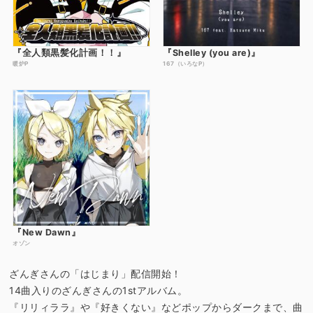
『全人類黒髪化計画！！』
『Shelley (you are)』
暖炉P
167（いろなP）
『New Dawn』
オゾン
ざんぎさんの「はじまり」配信開始！
14曲入りのざんぎさんの1stアルバム。
『リリィララ』や『好きくない』などポップからダークまで、曲