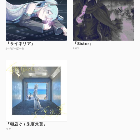
『サイネリア』
『Sister』
かげぴーぼーる
ROY
『朝凪ぐ / 朱夏氷菓』
ジグ