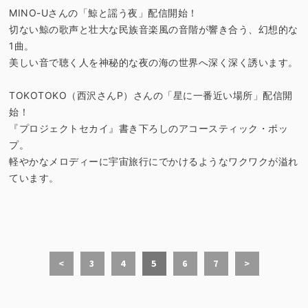
MINO-Uさんの「鯨と謡う夜」配信開始！
切ない鯨の歌声と壮大な民族音楽風の音階が響き合う、幻想的な
1曲。
美しい音で聴く人を神秘的な夜の海の世界へ深く深く誘います。
TOKOTOKO（西沢さんP）さんの「星に一番近い場所」配信開
始！
『プロジェクトセカイ』書き下ろしのアコースティック・ポッ
プ。
軽やかなメロディーに宇宙旅行にでかけるようなワクワクが溢れ
ています。
<
3
4
5
6
7
>