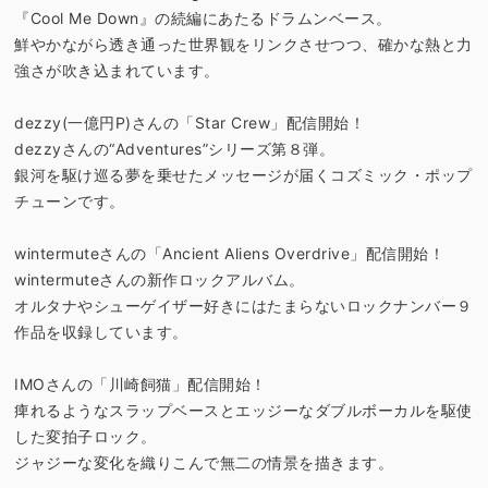
『Cool Me Down』の続編にあたるドラムンベース。
鮮やかながら透き通った世界観をリンクさせつつ、確かな熱と力
強さが吹き込まれています。
dezzy(一億円P)さんの「Star Crew」配信開始！
dezzyさんの“Adventures”シリーズ第８弾。
銀河を駆け巡る夢を乗せたメッセージが届くコズミック・ポップ
チューンです。
wintermuteさんの「Ancient Aliens Overdrive」配信開始！
wintermuteさんの新作ロックアルバム。
オルタナやシューゲイザー好きにはたまらないロックナンバー９
作品を収録しています。
IMOさんの「川崎飼猫」配信開始！
痺れるようなスラップベースとエッジーなダブルボーカルを駆使
した変拍子ロック。
ジャジーな変化を織りこんで無二の情景を描きます。