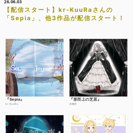
26.06.03
【配信スタート】kr-KuuRaさんの
「Sepia」、他3作品が配信スタート！
『Sepia』
『形而上の芝居』
kr-KuuRa
花撫寺