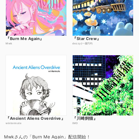
『Burn Me Again』
『Star Crew』
Mwk
dezzy(一億円P)
『Ancient Aliens Overdrive』
『川崎飼猫』
wintermute
IMO
Mwkさんの「Burn Me Again」配信開始！