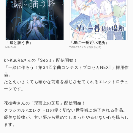
『鯨と謡う夜』
『星に一番近い場所』
MINO-U
TOKOTOKO（西沢さんP）
kr-KuuRaさんの「Sepia」配信開始！
「一緒に作ろう！第34回楽曲コンテストプロセカNEXT」採用作
品。
たとえ小さくても確かな前進を感じさせてくれるエレクトロチュ
ーンです。
花撫寺さんの「形而上の芝居」配信開始！
クラシカル×エレクトロの儚く切ない世界観に魅了される作品。
優美な旋律が、甘い夢から覚めてしまったやるせない心を揺らし
ます。