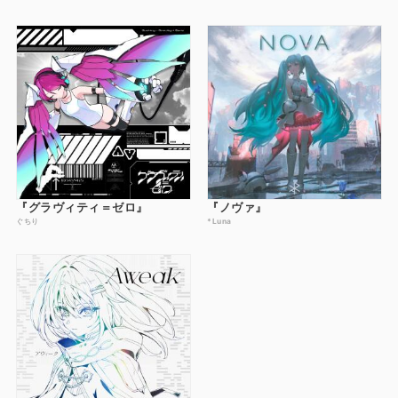
『グラヴィティ＝ゼロ』
『ノヴァ』
ぐちり
*Luna