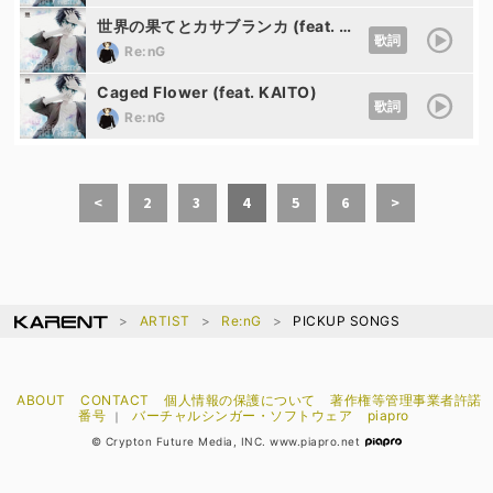
世界の果てとカサブランカ (feat. KAITO)
歌詞
Re:nG
Caged Flower (feat. KAITO)
歌詞
Re:nG
<
2
3
4
5
6
>
ARTIST
Re:nG
PICKUP SONGS
ABOUT
CONTACT
個人情報の保護について
著作権等管理事業者許諾
番号
バーチャルシンガー・ソフトウェア
piapro
｜
© Crypton Future Media, INC. www.piapro.net