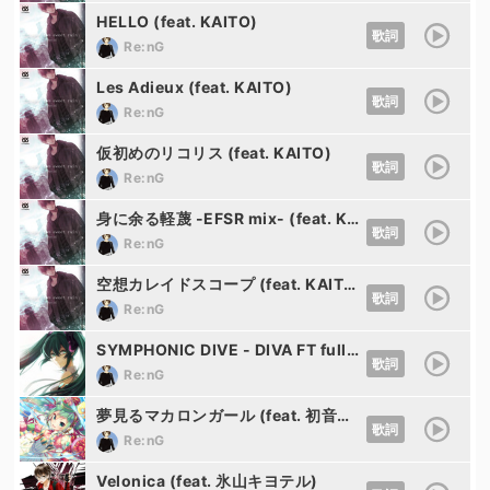
HELLO (feat. KAITO)
歌詞
Re:nG
Les Adieux (feat. KAITO)
歌詞
Re:nG
仮初めのリコリス (feat. KAITO)
歌詞
Re:nG
身に余る軽蔑 -EFSR mix- (feat. KAITO)
歌詞
Re:nG
空想カレイドスコープ (feat. KAITO)
歌詞
Re:nG
SYMPHONIC DIVE - DIVA FT full edit - (feat. 初音ミク)
歌詞
Re:nG
夢見るマカロンガール (feat. 初音ミク)
歌詞
Re:nG
Velonica (feat. 氷山キヨテル)