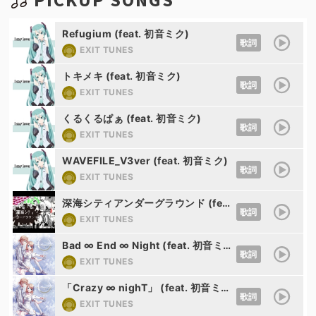
Refugium (feat. 初音ミク)
歌詞
EXIT TUNES
トキメキ (feat. 初音ミク)
歌詞
EXIT TUNES
くるくるぱぁ (feat. 初音ミク)
歌詞
EXIT TUNES
WAVEFILE_V3ver (feat. 初音ミク)
歌詞
EXIT TUNES
深海シティアンダーグラウンド (feat. 鏡音リン)
歌詞
EXIT TUNES
Bad ∞ End ∞ Night (feat. 初音ミク、鏡音リン・レン、巡音ルカ、KAITO、MEIKO、GUMI、神威がくぽ)
歌詞
EXIT TUNES
「Crazy ∞ nighT」 (feat. 初音ミク、鏡音リン・レン、巡音ルカ、KAITO、MEIKO、GUMI、神威がくぽ)
歌詞
EXIT TUNES