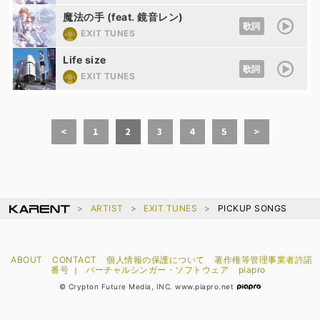
魔法の手 (feat. 鏡音レン)
歌詞
EXIT TUNES
Life size
歌詞
EXIT TUNES
<
1
2
3
4
5
>
ARTIST
EXIT TUNES
PICKUP SONGS
ABOUT
CONTACT
個人情報の保護について
著作権等管理事業者許諾
番号
バーチャルシンガー・ソフトウェア
piapro
｜
© Crypton Future Media, INC. www.piapro.net