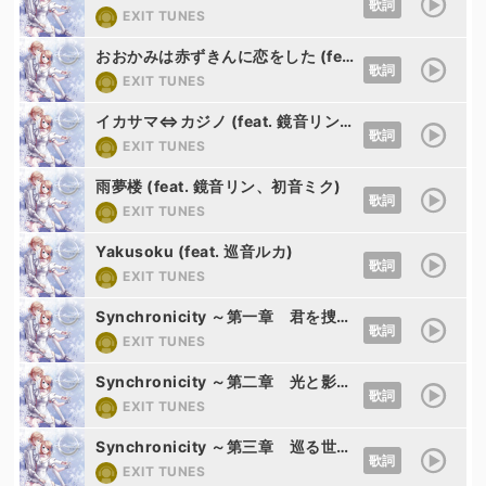
歌詞
EXIT TUNES
おおかみは赤ずきんに恋をした (feat. 鏡音リン、鏡音レン)
歌詞
EXIT TUNES
イカサマ⇔カジノ (feat. 鏡音リン、鏡音レン)
歌詞
EXIT TUNES
雨夢楼 (feat. 鏡音リン、初音ミク)
歌詞
EXIT TUNES
Yakusoku (feat. 巡音ルカ)
歌詞
EXIT TUNES
Synchronicity ～第一章 君を捜す空～ (feat. 鏡音リン、鏡音レン)
歌詞
EXIT TUNES
Synchronicity ～第二章 光と影の楽園～ (feat. 鏡音リン、鏡音レン)
歌詞
EXIT TUNES
Synchronicity ～第三章 巡る世界のレクイエム～ (feat. 鏡音リン、鏡音レン)
歌詞
EXIT TUNES