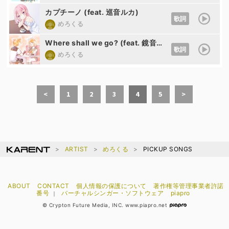
カプチーノ (feat. 巡音ルカ)
歌詞
めろくる
Where shall we go? (feat. 鏡音リン&鏡音レン)
歌詞
めろくる
<
1
2
3
4
5
>
ARTIST
めろくる
PICKUP SONGS
ABOUT
CONTACT
個人情報の保護について
著作権等管理事業者許諾
番号
バーチャルシンガー・ソフトウェア
piapro
｜
© Crypton Future Media, INC. www.piapro.net