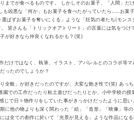
りまでが食べるものです。 しかしそのお菓子、「人間」だ
しも凶悪な「何か」もお菓子を食べたがっていたら……お菓
を選ばずお菓子を奪いにくる」ような「狂気の者たち(モンス
す。 皆さんも「トリックオアトリート」の言葉には気をつけ
子が好きなら仲良くなれるかも？(笑)
曲制作だけではなく、執筆、イラスト、アパレルとのコラボ等
何だったのでしょうか？
り全般」が好きだったのですが、大変な飽き性で(笑) あっ
稚園での工作だったり粘土遊びだったりとか、小中学校の授
感じで日々物作りをしていた事がきっかけだったように思い
年期に他の物よりも深く関わった「絵」「造形」「映像」等の
的には全ての創作に於いて「光景が見える」ような作品になる