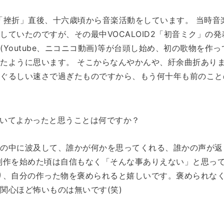
「挫折」直後、十六歳頃から音楽活動をしています。 当時音楽
していたのですが、その最中VOCALOID2「初音ミク」の
(Youtube、ニコニコ動画)等が台頭し始め、初の歌物を作
たように思います。 そこからなんやかんや、紆余曲折あり
ぐるしい速さで過ぎたものですから、もう何十年も前のことの
していてよかったと思うことは何ですか？
世の中に波及して、誰かが何かを思ってくれる、誰かの声が返
制作を始めた頃は自信もなく「そんな事ありえない」と思っ
り、自分の作った物を褒められると嬉しいです。褒められな
関心ほど怖いものは無いです(笑)