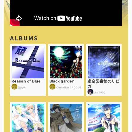
ALBUMS
Reason of Blue
Black garden
虚空図書館のリピ
カ
頑なP
CRONUS×CЯOCUS
As'257G