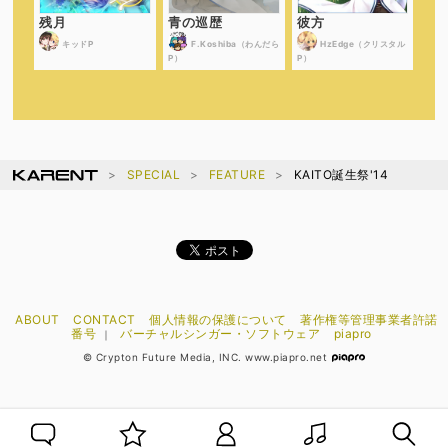
残月
青の巡歴
彼方
キッドP
F.Koshiba（わんだら
HzEdge（クリスタル
P）
P）
SPECIAL
FEATURE
KAITO誕生祭'14
ABOUT
CONTACT
個人情報の保護について
著作権等管理事業者許諾
番号
バーチャルシンガー・ソフトウェア
piapro
｜
© Crypton Future Media, INC. www.piapro.net