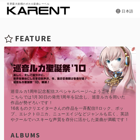
世界最大規模のボカロ楽曲レーベル
日本語
FEATURE
巡音ルカ1周年記念配信スペシャルページへようこそ！
こちらでは1月30日の発売1周年を記念し、巡音ルカを用いた
作品が勢ぞろいです！
16名ものクリエイターさんの作品を一斉配信!!ロック、ポッ
プ、エレクトロニカ、ニューエイジなどジャンルも広く、英語
やクールでハスキーな声質を存分に活かした楽曲が満載です！
ALBUMS