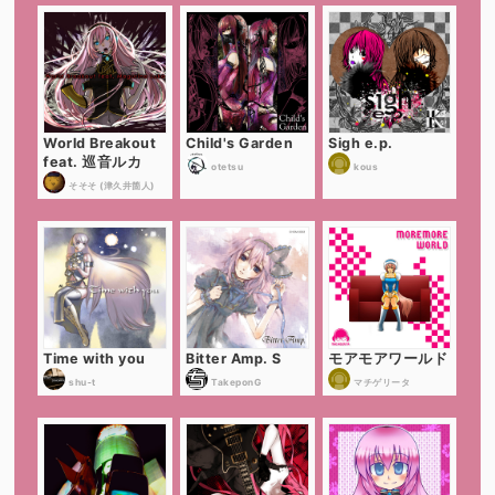
World Breakout
Child's Garden
Sigh e.p.
feat. 巡音ルカ
otetsu
kous
そそそ (津久井箇人)
Time with you
Bitter Amp. S
モアモアワールド
shu-t
TakeponG
マチゲリータ