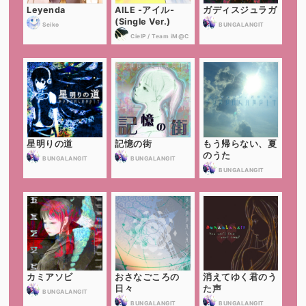
Leyenda
AILE -アイル-
ガディスジュラガ
(Single Ver.)
Seiko
BUNGALANGIT
CielP / Team iM@C
星明りの道
記憶の街
もう帰らない、夏
のうた
BUNGALANGIT
BUNGALANGIT
BUNGALANGIT
カミアソビ
おさなごころの
消えてゆく君のう
日々
た声
BUNGALANGIT
BUNGALANGIT
BUNGALANGIT