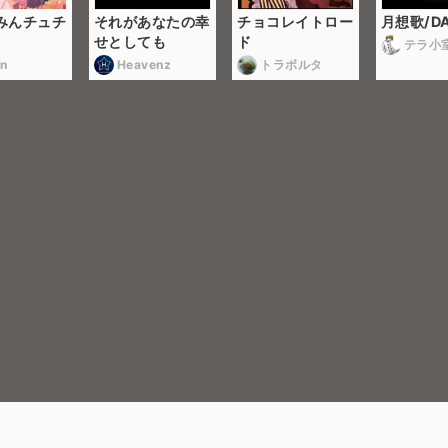
みんチュチ
それがあなたの幸
チョコレイトロー
月想歌/DA
せとしても
ド
テラ小
n
Heavenz
トラボルタ