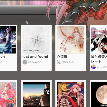
ion
lost and found
心音譜
嘘と僕等
レート
go
ashcolor
やみくろ
ましゃ