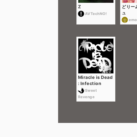
Z
どりー
ュ
AVTechNO!
emo
Miracle is Dead
: Infection
Sweet
Revenge