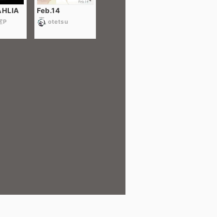
HLIA
Feb.14
室P
otetsu