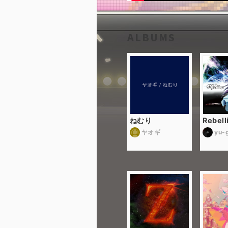
ALBUMS
ねむり
Rebell
ヤオギ
yu-