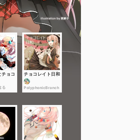
とチョコ
チョコレイト日和
はる
PolyphonicBranch