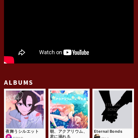
ALBUMS
夜舞うシルエット
朝、アクアリウム、
Eternal Bonds
君に溺れる
宮守文学
shu-t