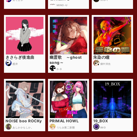
MINO-U
きさらぎ後進曲
幽霊歌 ～ghost
朱染の瞳
song～
惑井
畑中洋光
0-9
NOISE boo ROCKy
PRIMAL HOWL
19_BOX
あしかかもしか。
うらみ第二形態
IMO