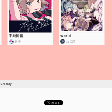
不純同盟
world
あ子
ねじ式
iversary