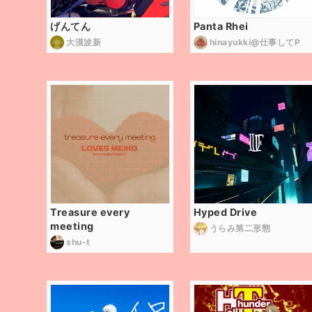
げんてん
Panta Rhei
大漠波新
hinayukki@仕事してP
Treasure every
Hyped Drive
meeting
うらみ第二形態
shu-t