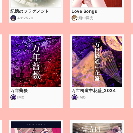
記憶のフラグメント
Love Songs
As'257G
畑中洋光
万年薔薇
万世橋道中花盛_2024
IMO
IMO