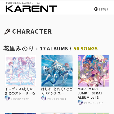
世界最大規模のボカロ楽曲レーベル
日本語
CHARACTER
花里みのり :
17 ALBUMS
/
56 SONGS
イレヴンス/ありの
はしる! とおく! とど
MORE MORE
ままのストーリーを
く!/アンチユー
JUMP！ SEKAI
ALBUM vol.3
プロジェクトセカイ
プロジェクトセカイ
プロジェクトセカイ