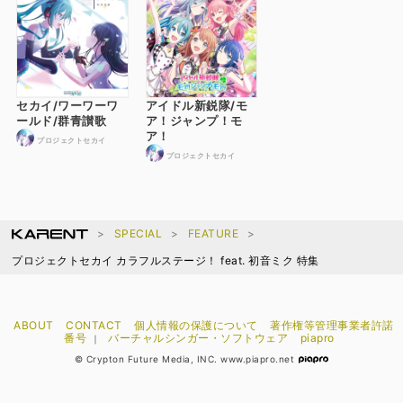
セカイ/ワーワーワ
アイドル新鋭隊/モ
ールド/群青讃歌
ア！ジャンプ！モ
ア！
プロジェクトセカイ
プロジェクトセカイ
SPECIAL
FEATURE
プロジェクトセカイ カラフルステージ！ feat. 初音ミク 特集
ABOUT
CONTACT
個人情報の保護について
著作権等管理事業者許諾
番号
バーチャルシンガー・ソフトウェア
piapro
｜
© Crypton Future Media, INC. www.piapro.net