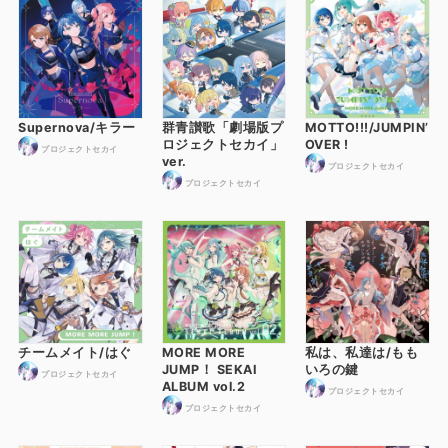
Supernova/キラー
群青讃歌「劇場版プ
MOTTO!!!/JUMPIN’
ロジェクトセカイ」
OVER !
プロジェクトセカイ
ver.
プロジェクトセカイ
プロジェクトセカイ
チームメイト/はぐ
MORE MORE
私は、私達は/もも
JUMP！ SEKAI
いろの鍵
プロジェクトセカイ
ALBUM vol.2
プロジェクトセカイ
プロジェクトセカイ