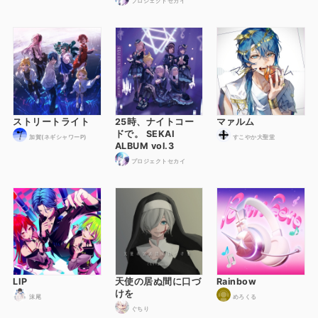
プロジェクトセカイ
ストリートライト
25時、ナイトコー
マァルム
ドで。 SEKAI
加賀(ネギシャワーP)
すこやか大聖堂
ALBUM vol.3
プロジェクトセカイ
LIP
天使の居ぬ間に口づ
Rainbow
けを
沫尾
めろくる
ぐちり