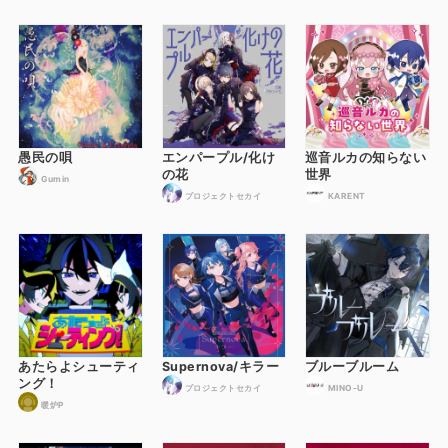
愚民の唄
エンパープル/化け
巡音ルカの知らない
の花
世界
Gumin
プロジェクトセカイ
KARENT
あたらよシューティ
Supernova/キラー
ブルーブルーム
ング！
プロジェクトセカイ
MINO-U
暖炉P