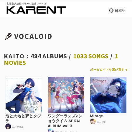
世界最大規模のボカロ楽曲レーベル
日本語
VOCALOID
KAITO :
484 ALBUMS
/
1033 SONGS
/
1
MOVIES
ボーカロイドを選び直す →
泡と大地と夢とクジ
ワンダーランズ×シ
Mirage
ラ
ョウタイム SEKAI
キッドP
ALBUM vol.3
As'257G