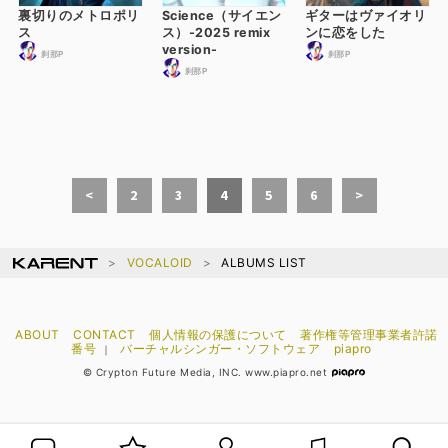
裏切りのメトロポリ
Science（サイエン
ギターはヴァイオリ
ス
ス）-2025 remix
ンに恋をした
version-
刹那P
刹那P
刹那P
<
2
3
4
5
6
>
VOCALOID
ALBUMS LIST
ABOUT
CONTACT
個人情報の保護について
著作権等管理事業者許諾
番号
バーチャルシンガー・ソフトウェア
piapro
｜
© Crypton Future Media, INC. www.piapro.net