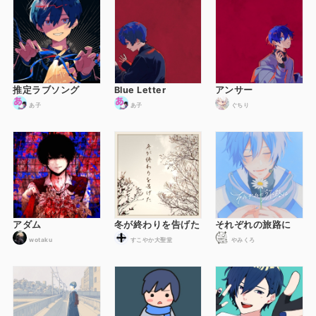
推定ラブソング
Blue Letter
アンサー
あ子
あ子
ぐちり
アダム
冬が終わりを告げた
それぞれの旅路に
wotaku
すこやか大聖堂
やみくろ