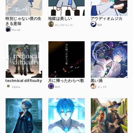
特別じゃない僕の生
地獄は美しい
アウディオムジカ
きる意味
あしかかもしか。
惑井
Re:nG
technical difficulty
月に帰ったわらべ歌
黒い渦
kijima
IMO
キッドP