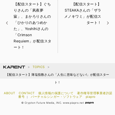
【配信スタート】ぐち
【配信スタート】
りさんの「夙夜夢
STEAKAさんの「ザラ
寐」、まかろりさんの
メノキワミ」が配信ス
「ひかりのあつめか
タート！
た」、Yoshihiさんの
「Crimson
Requiem」が配信スタ
ート！
TOPICS
【配信スタート】薄塩指数さんの「人生に意味などない!」が配信スター
ト！
ABOUT
CONTACT
個人情報の保護について
著作権等管理事業者許諾
番号
バーチャルシンガー・ソフトウェア
piapro
｜
© Crypton Future Media, INC. www.piapro.net