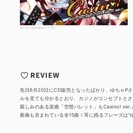
Art by hatsuko(ハツ子)
REVIEW
先日6月20日にCD販売となったばかり、ゆちゃPさん
ルを見ても分かるとおり、カジノがコンセプトとさ
親しみのある楽曲「空想パレット」もCasino! 
新曲も含まれている全15曲！耳に残るフレーズは"