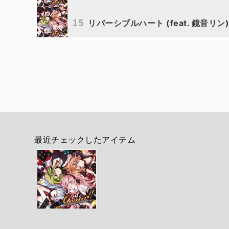
15
リバーシブルハート (feat. 鏡音リン
ゆちゃP
ゆちゃP
最近チェックしたアイテム