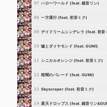
07
ハローワールド (feat. 鏡音リン)
ゆちゃP
08
一方通行 (feat. 初音ミク)
ゆちゃP
09
デイドリームシンデレラ (feat. 初音
ゆちゃP
10
嘘とダイヤモンド (feat. GUMI)
ゆちゃP
11
シニカルオレンジ (feat. 初音ミク)
ゆちゃP
12
暗闇のパレード (feat. GUMI)
ゆちゃP
13
Skyscraper (feat. 初音ミク)
ゆちゃP
14
星天ドロップス (feat. 鏡音リン&GUM
ゆちゃP