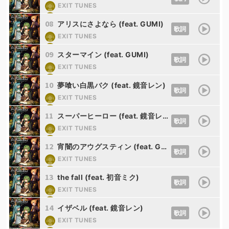
EXIT TUNES
Nem
08
アリスにさよなら (feat. GUMI)
歌詞
EXIT TUNES
Nem
09
スターマイン (feat. GUMI)
歌詞
EXIT TUNES
Nem
10
夢喰い白黒バク (feat. 鏡音レン)
歌詞
EXIT TUNES
Nem
11
スーパーヒーロー (feat. 鏡音レン)
歌詞
EXIT TUNES
Nem
12
宵闇のアウグスティン (feat. GUMI)
歌詞
EXIT TUNES
Nem
13
the fall (feat. 初音ミク)
歌詞
EXIT TUNES
Nem
14
イザベル (feat. 鏡音レン)
歌詞
EXIT TUNES