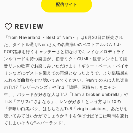
配信サイト
REVIEW
『from Neverland ～Best of Nem～』は6月20日に販売され
た、タイトル通りNemさんの名曲揃いのベストアルバム！J-
POP路線を行くキャッチーさと切なげでキレイなメロディライ
ンやコードを持つ楽曲が、初音ミク・GUMI・鏡音レンそして鏡
音リンの歌声でお楽しみいただけます！ギター・ベース・バイオ
リンなどにゲストを迎えての再録となったようで、より臨場感あ
ふれる楽曲群をぜひ聴いてみてください。初めての人は人気楽曲
のTr.17「シザーハンズ」やTr.3「嗚呼、素晴らしきニャン
生」、バラードが好きな人はTr.7「I am a broken umbrella」や
Tr.8「アリスにさよなら」、レンが好き！という方はTr.10の
「夢喰い白黒バク」はもちろんTr.6「virgin suicides」あたりを
聴いてみてはいかがでしょうか？手を伸ばせばそこは時間を忘れ
てしまいそうな"ネバーランド"。