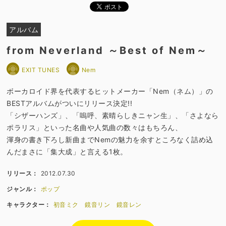
アルバム
from Neverland ～Best of Nem～
EXIT TUNES
Nem
ボーカロイド界を代表するヒットメーカー「Nem（ネム）」の
BESTアルバムがついにリリース決定!!
「シザーハンズ」、「嗚呼、素晴らしきニャン生」、「さよなら
ポラリス」といった名曲や人気曲の数々はもちろん、
渾身の書き下ろし新曲までNemの魅力を余すところなく詰め込
んだまさに「集大成」と言える1枚。
リリース：
2012.07.30
ジャンル：
ポップ
キャラクター：
初音ミク
鏡音リン
鏡音レン