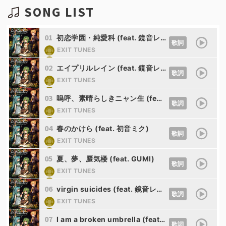
SONG LIST
01
初恋学園・純愛科 (feat. 鏡音レン&鏡音リン&GUMI)
歌詞
EXIT TUNES
Nem
02
エイプリルレイン (feat. 鏡音レン)
歌詞
EXIT TUNES
Nem
03
嗚呼、素晴らしきニャン生 (feat. GUMI&鏡音レン)
歌詞
EXIT TUNES
Nem
04
春のかけら (feat. 初音ミク)
歌詞
EXIT TUNES
Nem
05
夏、夢、蜃気楼 (feat. GUMI)
歌詞
EXIT TUNES
Nem
06
virgin suicides (feat. 鏡音レン)
歌詞
EXIT TUNES
Nem
07
I am a broken umbrella (feat. 初音ミク)
歌詞