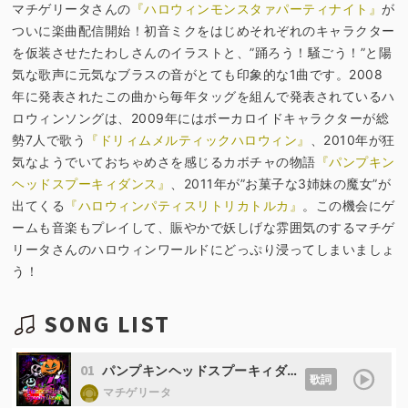
マチゲリータさんの
『ハロウィンモンスタァパーティナイト』
が
ついに楽曲配信開始！初音ミクをはじめそれぞれのキャラクター
を仮装させたたわしさんのイラストと、”踊ろう！騒ごう！”と陽
気な歌声に元気なブラスの音がとても印象的な1曲です。2008
年に発表されたこの曲から毎年タッグを組んで発表されているハ
ロウィンソングは、2009年にはボーカロイドキャラクターが総
勢7人で歌う
『ドリィムメルティックハロウィン』
、2010年が狂
気なようでいておちゃめさを感じるカボチャの物語
『パンプキン
ヘッドスプーキィダンス』
、2011年が”お菓子な3姉妹の魔女”が
出てくる
『ハロウィンパティスリトリカトルカ』
。この機会にゲ
ームも音楽もプレイして、賑やかで妖しげな雰囲気のするマチゲ
リータさんのハロウィンワールドにどっぷり浸ってしまいましょ
う！
SONG LIST
01
パンプキンヘッドスプーキィダンス (feat. 初音ミク)
歌詞
マチゲリータ