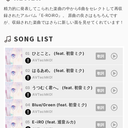
精力的に発表してこられた楽曲の中から6曲をセレクトして再収
録されたアルバム『E-ROiRO』。 原曲の良さはもちろんです
が、収録された楽曲ではさらに新しい面を見せてくれています！
SONG LIST
01
ひとこと。 (feat. 初音ミク)
歌詞
AVTechNO!
02
はるあめ。 (feat. 初音ミク)
歌詞
AVTechNO!
03
うつむく君へ。 (feat. 初音ミク)
歌詞
AVTechNO!
04
Blue/Green (feat. 初音ミク)
歌詞
AVTechNO!
05
E-iRO (feat. 巡音ルカ)
歌詞