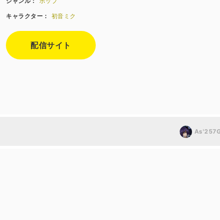
ジャンル：
ポップ
キャラクター：
初音ミク
配信サイト
As'257