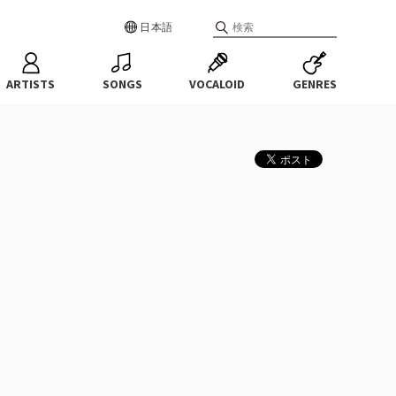
日本語
ARTISTS
SONGS
VOCALOID
GENRES
。