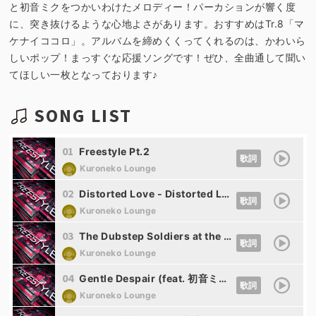
と初音ミクをつかいわけたメロディー！パーカションが響く度
に、突き抜けるような心地よさがあります。おすすめはTr.8「マ
ケナイココロ」。アルバムを締めくくってくれるのは、かわいら
しいポップ！まっすぐな応援ソングです！ぜひ、全曲通して聞い
てほしい一枚となっております♪
SONG LIST
01
Freestyle Pt.2
歌詞
Kuroneko Lounge
02
Distorted Love - Distorted Love mix (feat. 巡音ルカ)
歌詞
Kuroneko Lounge
03
The Dubstep Soldiers at the Front (feat. 初音ミク)
歌詞
Kuroneko Lounge
04
Gentle Despair (feat. 初音ミク)
歌詞
Kuroneko Lounge