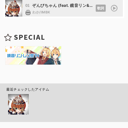
01
ぞんびちゃん (feat. 鏡音リン&鏡音レン)
歌詞
わか/IMBK
SPECIAL
最近チェックしたアイテム