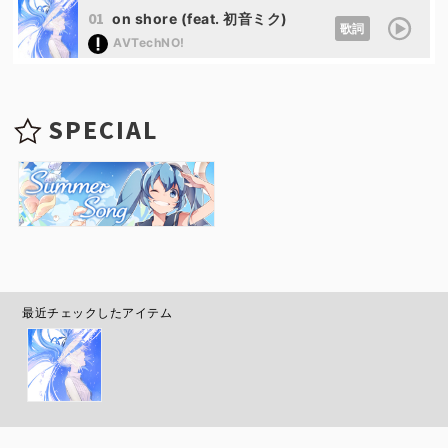
01
on shore (feat. 初音ミク)
歌詞
AVTechNO!
SPECIAL
最近チェックしたアイテム