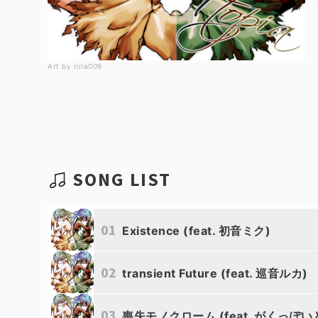
Art by riria009
SONG LIST
01
Existence (feat. 初音ミク)
02
transient Future (feat. 巡音ルカ)
03
喪失モノクローム (feat. がくっぽい