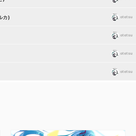
ルカ)
otetsu
otetsu
otetsu
otetsu