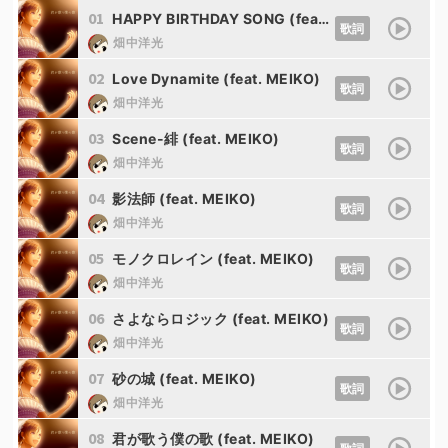
01
HAPPY BIRTHDAY SONG (feat. MEIKO)
歌詞
畑中洋光
02
Love Dynamite (feat. MEIKO)
歌詞
畑中洋光
03
Scene-緋 (feat. MEIKO)
歌詞
畑中洋光
04
影法師 (feat. MEIKO)
歌詞
畑中洋光
05
モノクロレイン (feat. MEIKO)
歌詞
畑中洋光
06
さよならロジック (feat. MEIKO)
歌詞
畑中洋光
07
砂の城 (feat. MEIKO)
歌詞
畑中洋光
08
君が歌う僕の歌 (feat. MEIKO)