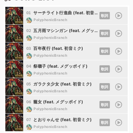
01
サーチライト行進曲 (feat. 初音ミク)
歌詞
PolyphonicBranch
02
五月雨マシンガン (feat. メグッポイド)
歌詞
PolyphonicBranch
03
百年夜行 (feat. 初音ミク)
歌詞
PolyphonicBranch
04
祭囃子 (feat. メグッポイド)
歌詞
PolyphonicBranch
05
ガラクタ少女 (feat. 初音ミク)
歌詞
PolyphonicBranch
06
籠女 (feat. メグッポイド)
歌詞
PolyphonicBranch
07
とおりゃんせ (feat. 初音ミク)
歌詞
PolyphonicBranch