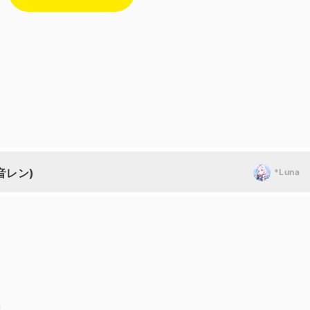
音レン)
*Luna