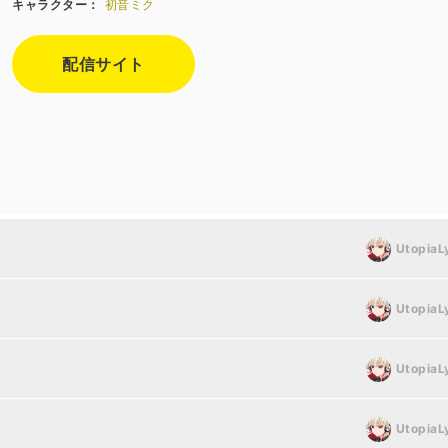
キャラクター：
初音ミク
配信サイト
UtopiaL
UtopiaL
UtopiaL
UtopiaL