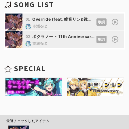
SONG LIST
01
Override (feat. 鏡音リン&鏡音レン)
歌詞
市瀬るぽ
02
ボクラノート 11th Anniversary Remix (feat. 鏡音リン&鏡音レン)
歌詞
市瀬るぽ
SPECIAL
最近チェックしたアイテム