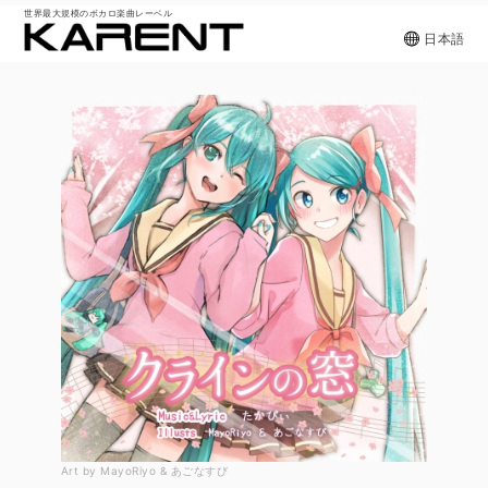
世界最大規模のボカロ楽曲レーベル
日本語
Art by MayoRiyo & あごなすび