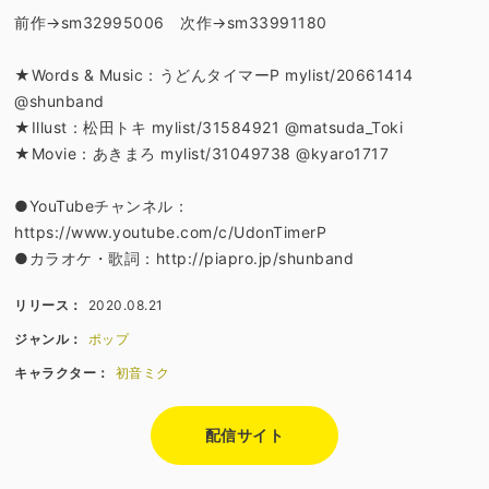
前作→sm32995006 次作→sm33991180
★Words & Music：うどんタイマーP mylist/20661414
@shunband
★Illust：松田トキ mylist/31584921 @matsuda_Toki
★Movie：あきまろ mylist/31049738 @kyaro1717
●YouTubeチャンネル：
https://www.youtube.com/c/UdonTimerP
●カラオケ・歌詞：http://piapro.jp/shunband
リリース：
2020.08.21
ジャンル：
ポップ
キャラクター：
初音ミク
配信サイト