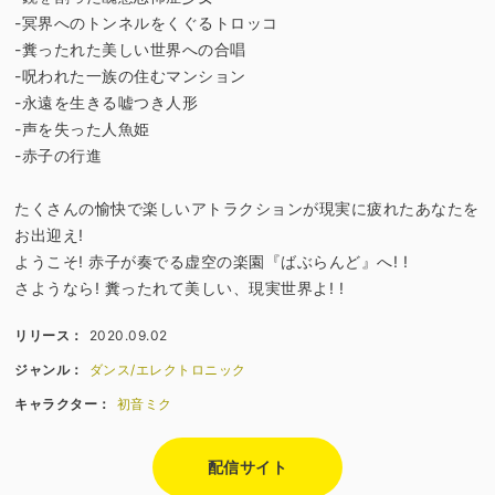
-冥界へのトンネルをくぐるトロッコ
-糞ったれた美しい世界への合唱
-呪われた一族の住むマンション
-永遠を生きる嘘つき人形
-声を失った人魚姫
-赤子の行進
たくさんの愉快で楽しいアトラクションが現実に疲れたあなたを
お出迎え!
ようこそ! 赤子が奏でる虚空の楽園『ばぶらんど』へ! !
さようなら! 糞ったれて美しい、現実世界よ! !
リリース：
2020.09.02
ジャンル：
ダンス/エレクトロニック
キャラクター：
初音ミク
配信サイト