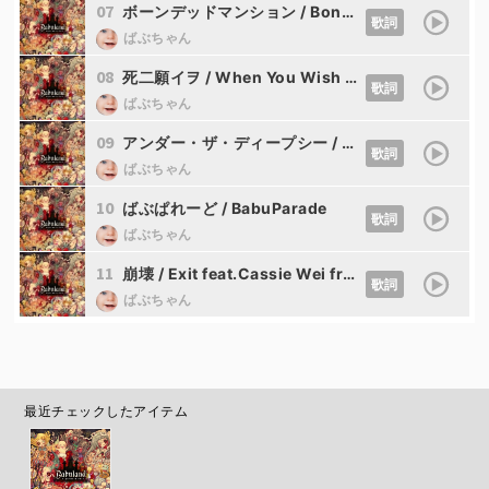
07
ボーンデッドマンション / Bone Dead Mansion
歌詞
ばぶちゃん
08
死二願イヲ / When You Wish Upon A Death feat.ATOLS
歌詞
ばぶちゃん
09
アンダー・ザ・ディープシー / Under the Deep Sea
歌詞
ばぶちゃん
10
ばぶぱれーど / BabuParade
歌詞
ばぶちゃん
11
崩壊 / Exit feat.Cassie Wei from Mili
歌詞
ばぶちゃん
最近チェックしたアイテム