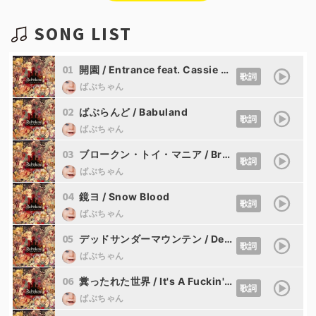
SONG LIST
01
開園 / Entrance feat. Cassie Wei from Mili
歌詞
ばぶちゃん
02
ばぶらんど / Babuland
歌詞
ばぶちゃん
03
ブロークン・トイ・マニア / Broken Toy Mania feat.kikuo
歌詞
ばぶちゃん
04
鏡ヨ / Snow Blood
歌詞
ばぶちゃん
05
デッドサンダーマウンテン / Dead Thunder Mountain
歌詞
ばぶちゃん
06
糞ったれた世界 / It's A Fuckin' World feat.Cassie Wei from Mili
歌詞
ばぶちゃん