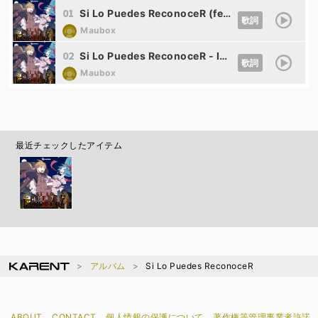
01
Si Lo Puedes ReconoceR (feat. 初音ミク&鏡音レン)
歌詞
Maubox
02
Si Lo Puedes ReconoceR - Instrumental
歌詞
Maubox
最近チェックしたアイテム
アルバム
Si Lo Puedes ReconoceR
ABOUT
CONTACT
個人情報の保護について
著作権等管理事業者許諾