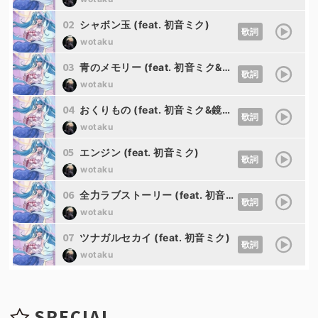
02
シャボン玉 (feat. 初音ミク)
歌詞
wotaku
03
青のメモリー (feat. 初音ミク&可不(KAFU))
歌詞
wotaku
04
おくりもの (feat. 初音ミク&鏡音リン)
歌詞
wotaku
05
エンジン (feat. 初音ミク)
歌詞
wotaku
06
全力ラブストーリー (feat. 初音ミク&巡音ルカ)
歌詞
wotaku
07
ツナガルセカイ (feat. 初音ミク)
歌詞
wotaku
SPECIAL