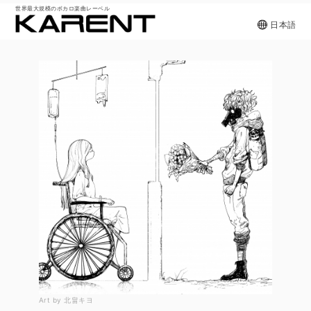
世界最大規模のボカロ楽曲レーベル
日本語
Art by 北畠キヨ