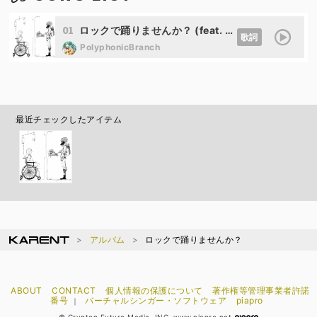
01
ロックで踊りませんか？ (feat. 初音ミク)
歌詞
PolyphonicBranch
最近チェックしたアイテム
アルバム
ロックで踊りませんか？
ABOUT
CONTACT
個人情報の保護について
著作権等管理事業者許諾
番号
バーチャルシンガー・ソフトウェア
piapro
｜
© Crypton Future Media, INC. www.piapro.net