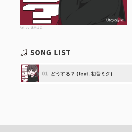
Art by 詠未よみ
SONG LIST
01
どうする？ (feat. 初音ミク)