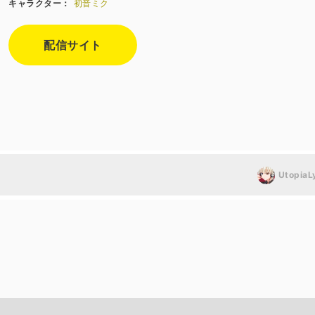
キャラクター：
初音ミク
配信サイト
UtopiaL