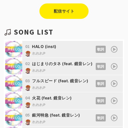
配信サイト
SONG LIST
01
HALO (inst)
歌詞
れれれP
02
はじまりのタネ (feat. 鏡音レン)
歌詞
れれれP
03
フルスピード (feat. 鏡音レン)
歌詞
れれれP
04
火花 (feat. 鏡音レン)
歌詞
れれれP
05
銀河特急 (feat. 鏡音レン)
歌詞
れれれP