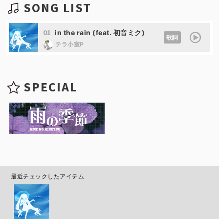
SONG LIST
01
in the rain (feat. 初音ミク)
歌詞
テラ小室P
SPECIAL
最近チェックしたアイテム