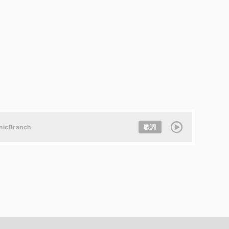
nicBranch
歌詞