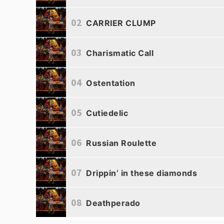
02
CARRIER CLUMP
03
Charismatic Call
04
Ostentation
05
Cutiedelic
06
Russian Roulette
07
Drippin’ in these diamonds
08
Deathperado