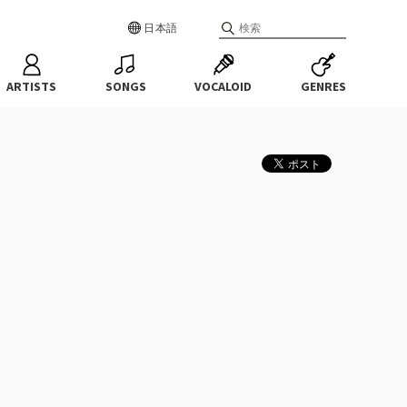
日本語
ARTISTS
SONGS
VOCALOID
GENRES