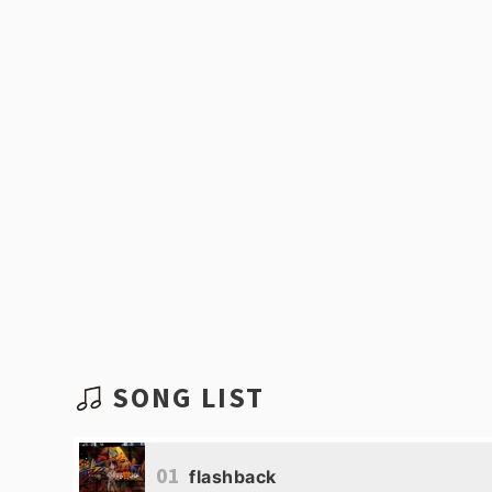
SONG LIST
01
flashback