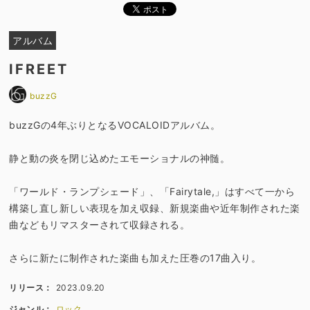
アルバム
IFREET
buzzG
buzzGの4年ぶりとなるVOCALOIDアルバム。
静と動の炎を閉じ込めたエモーショナルの神髄。
「ワールド・ランプシェード」、「Fairytale,」はすべて一から
構築し直し新しい表現を加え収録、新規楽曲や近年制作された楽
曲などもリマスターされて収録される。
さらに新たに制作された楽曲も加えた圧巻の17曲入り。
リリース：
2023.09.20
ジャンル：
ロック