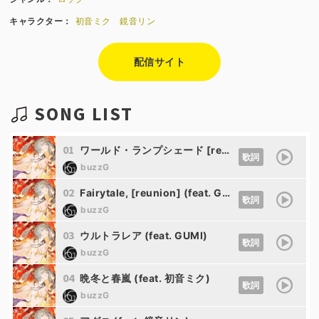
キャラクター：
初音ミク
鏡音リン
配信サイト
SONG LIST
01
ワールド・ランプシェード [reunion] (feat. GUMI)
歌詞
buzzG
02
Fairytale, [reunion] (feat. GUMI)
歌詞
buzzG
03
ウルトラレア (feat. GUMI)
歌詞
buzzG
04
晩冬と春嵐 (feat. 初音ミク)
歌詞
buzzG