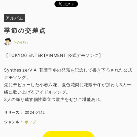
アルバム
季節の交差点
たかぴぃ
【TOKYO6 ENTERTAINMENT 公式デモソング】
SynthesizerV AI 花隈千冬の発売を記念して書き下ろされた公式
デモソング。
先にデビューした小春六花、夏色花梨に花隈千冬が加わり3人一
緒に歌い上げるアイドルソング。
3人の織り成す個性際立つ歌声をぜひご堪能あれ。
リリース：
2024.01.12
ジャンル：
ポップ