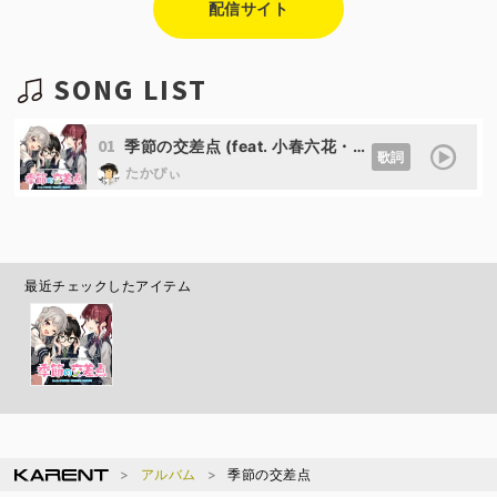
配信サイト
SONG LIST
01
季節の交差点 (feat. 小春六花・夏色花梨・花隈千冬)
歌詞
たかぴぃ
最近チェックしたアイテム
アルバム
季節の交差点