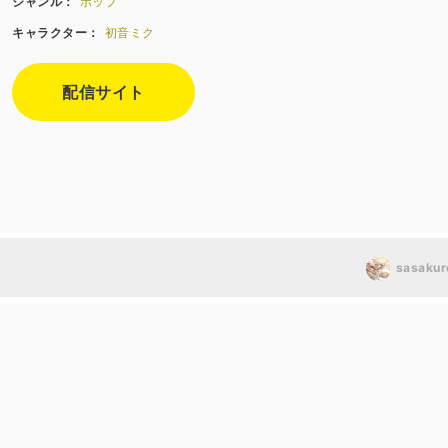
ジャンル：
ポップ
キャラクター：
初音ミク
配信サイト
)
sasakur