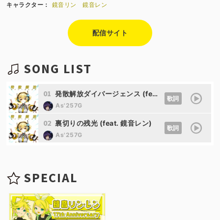
キャラクター：
鏡音リン
鏡音レン
配信サイト
SONG LIST
01
発散解放ダイバージェンス (feat. 鏡音リン)
歌詞
As'257G
02
裏切りの残光 (feat. 鏡音レン)
歌詞
As'257G
SPECIAL