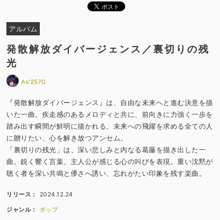
アルバム
発散解放ダイバージェンス／裏切りの残
光
As'257G
『発散解放ダイバージェンス』は、自由な未来へと進む決意を描
いた一曲。疾走感のあるメロディと共に、前向きに力強く一歩を
踏み出す瞬間が鮮明に描かれる。未来への飛躍を求める全ての人
に贈りたい、心を解き放つアンセム。
「裏切りの残光」は、深い悲しみと内なる葛藤を描き出した一
曲。鋭く響く言葉、主人公が感じる心の叫びを表現。重い沈黙が
聴く者を深い共鳴と儚さへ誘い、忘れがたい印象を残す楽曲。
リリース：
2024.12.24
ジャンル：
ポップ