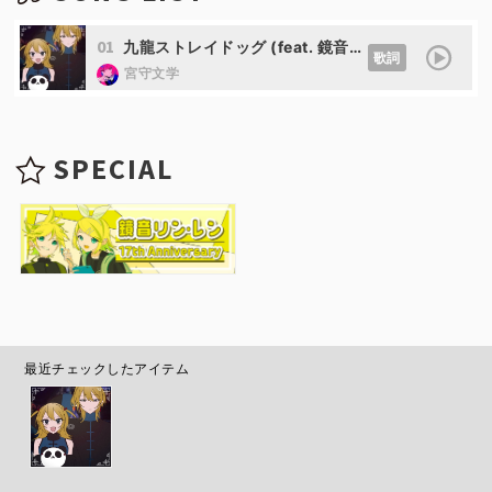
01
九龍ストレイドッグ (feat. 鏡音リン&鏡音レン)
歌詞
宮守文学
SPECIAL
最近チェックしたアイテム