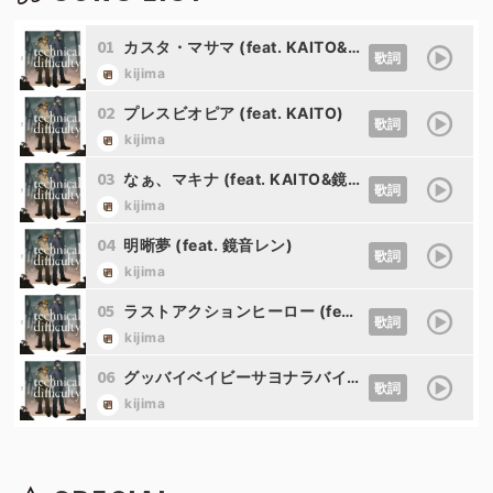
01
カスタ・マサマ (feat. KAITO&鏡音レン)
歌詞
kijima
02
プレスビオピア (feat. KAITO)
歌詞
kijima
03
なぁ、マキナ (feat. KAITO&鏡音レン)
歌詞
kijima
04
明晰夢 (feat. 鏡音レン)
歌詞
kijima
05
ラストアクションヒーロー (feat. KAITO&鏡音レン)
歌詞
kijima
06
グッバイベイビーサヨナラバイバイ (feat. KAITO&鏡音レン)
歌詞
kijima