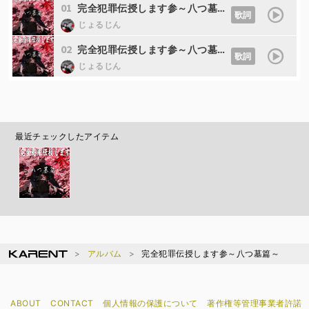
01
完全犯罪伝授します参～八つ墓篇～
歌詞
じょるじん
02
完全犯罪伝授します参～八つ墓篇～ -Instrumental-
歌詞
じょるじん
最近チェックしたアイテム
アルバム
完全犯罪伝授します参～八つ墓篇～
ABOUT
CONTACT
個人情報の保護について
著作権等管理事業者許諾