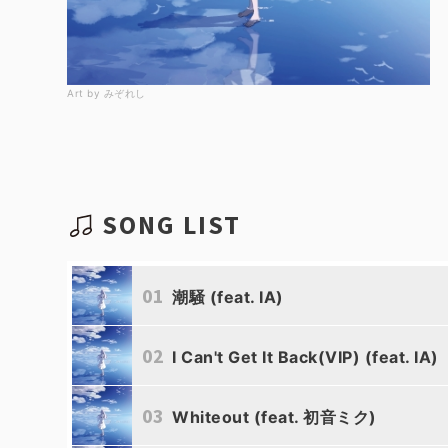
Art by みぞれし
SONG LIST
01
潮騒 (feat. IA)
02
I Can't Get It Back(VIP) (feat. IA)
03
Whiteout (feat. 初音ミク)