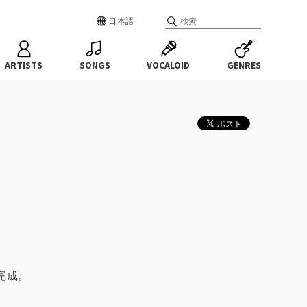
日本語
ARTISTS
SONGS
VOCALOID
GENRES
。
完成。