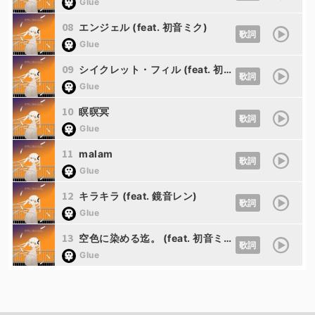
Glue
08
エンジェル (feat. 初音ミク)
歌詞
Glue
09
シイクレット・フィル (feat. 初音ミク)
歌詞
Glue
10
瞑暝冥
歌詞
Glue
11
malam
歌詞
Glue
12
キラキラ (feat. 鏡音レン)
歌詞
Glue
13
空色に染める迄。 (feat. 初音ミク)
歌詞
Glue