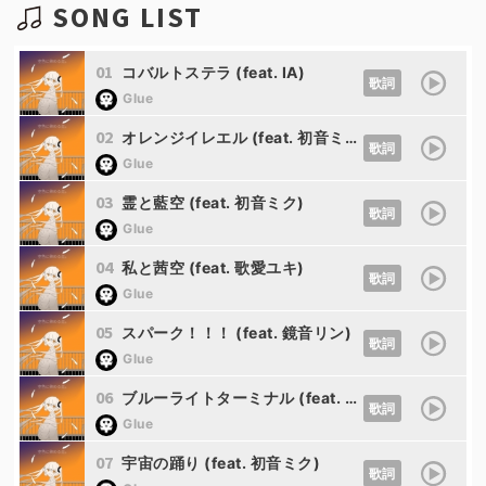
SONG LIST
01
コバルトステラ (feat. IA)
歌詞
Glue
02
オレンジイレエル (feat. 初音ミク)
歌詞
Glue
03
霊と藍空 (feat. 初音ミク)
歌詞
Glue
04
私と茜空 (feat. 歌愛ユキ)
歌詞
Glue
05
スパーク！！！ (feat. 鏡音リン)
歌詞
Glue
06
ブルーライトターミナル (feat. 初音ミク)
歌詞
Glue
07
宇宙の踊り (feat. 初音ミク)
歌詞