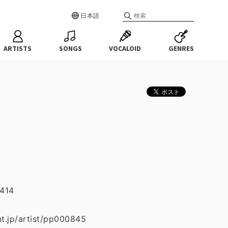
日本語
ARTISTS
SONGS
VOCALOID
GENRES
414
/artist/pp000845