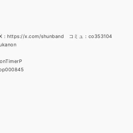
：https://x.com/shunband コミュ：co353104
ukanon
onTimerP
pp000845